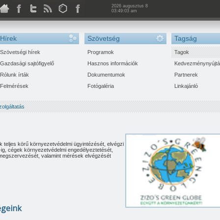
2026 augusztus 8
03:49:04 am
Hírek
Szövetség
Tagság
Szövetségi hírek
Programok
Tagok
Gazdasági sajtófigyelő
Hasznos információk
Kedvezménynyújt
Rólunk írták
Dokumentumok
Partnerek
Felmérések
Fotógaléria
Linkajánló
zolgáltatás
ak teljes körű környezetvédelmi ügyintézését, elvégzi
Z-ig, cégek környezetvédelmi engedélyeztetését,
ás megszervezését, valamint mérések elvégzését
égeink