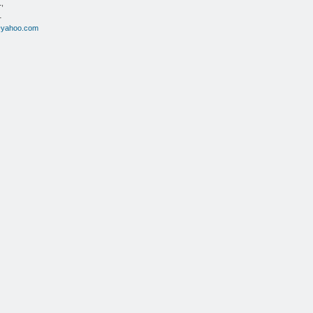
,
1
@yahoo.com