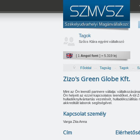
Prodcom Blotar Kft.
Székelyudvarhelyi Magánvállalkozók
Lemncut Solutions Kft.
Szövetsége
Tagok
Az Ön érdekképviselete.
Szőcs Klára egyéni vállalkozó
www.szmvsz.ro
[ 1
Amerikai dollár
] = 4.137 lej
Color Line Kft.
[ 1
Angol font
] = 5.319 lej
Euro K&D Kft.
Főoldal
→
Tagság
→
Tagok
→
S
Agro Pal Chim Kft.
Zizo's Green Globe Kft.
QS Werden Haus Kft.
Deák-Prod Kft.
Mint az Ön leendő partnere vállalja: vállalkozásán
Ön helyett az ezzel kapcsolatos teendőket, A-tól 
Coma Szivarvany Kft.
hulladéknyilvántartás vezetését, hulladékszállít
akkreditált laborok segítségével.
Corvette Kft.
Kapcsolat személy
Marcu I. Constantin egyéni vállalkozó
Varga Zita Anna
Recol Procom Kft.
Cím
Elérhetős
Ambrus D. Levente egyéni vállalkozó