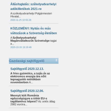
Állásfoglalás: székelyudvarhelyi
adók/illetékek 2021-re
A székelyudvarhelyi Polgármesteri
Hivatal...
2020-11-25 10:03:28
KÖZLEMÉNY: Nyitás és más
változások a Szövetség életében
A
Székelyudvarhelyi
Magánvállalkozók Szövetsége
tagjai
a...
2020-10-16 19:18:49
Gazdasági sajtófigyelő
Sajtófigyelő 2020.12.13.
A friss gyümölcs, a tojás és az
elektromos energia ára nőtt
legnagyobb mértékben
novemberben
A...
Sajtófigyelő 2020.12.06.
Mennyit költ Románia
egészségügyre a többi EU-s
tagállamhoz képest?
Az uniós átlag
2982 euróra...