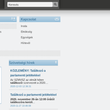
Kapcsolat
Iroda
ás
Elnökség
Egységek
Hírlevél
Szövetségi hírek
KÖZLEMÉNY: Találkozó a
parlamenti jelöltekkel
Az SZMVSZ az elmúlt héten
találkozó
t szervezett a 2020....
2020-12-03 12:36:31
Találkozó a parlamenti jelöltekkel
2020. november 26-án 12:00 órától
találkozóra került
...
2020-11-27 10:46:08