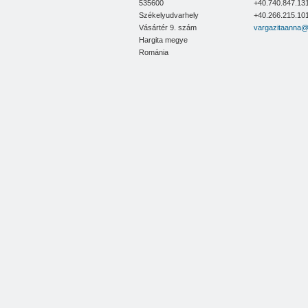
535600
+40.740.847.131
Mihály B. Enikő családi vállalkozó
Székelyudvarhely
+40.266.215.10
Vásártér 9. szám
vargazitaanna
Ecologis Consulting Kft.
Hargita megye
Jazmin Famili Univers Kft.
Románia
Kanud Export-Import Kft.
Zeteglas Kft.
Bot Bene Epitkezes Kft.
Grun’s Trans Kft.
Zizo's Green Globe Kft.
OVB 113 Structura Ulkei Istvan Kft.
Expert Print Kft.
Luky-Impex Kft.
David Domokos egyéni vállalkozó
Csiszár Melinda egyéni vállalkozó
Kiss Helga egyéni vállalkozó
Bálint Ferenc egyéni vállalkozó