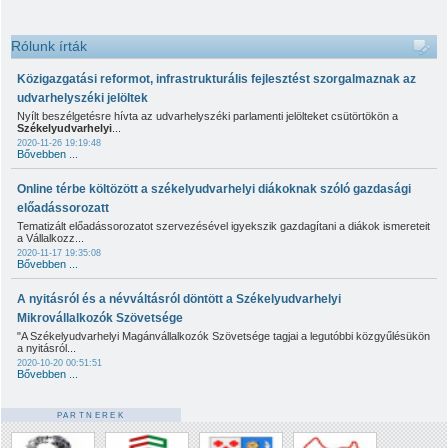
Rólunk írták
Közigazgatási reformot, infrastrukturális fejlesztést szorgalmaznak az
udvarhelyszéki jelöltek
Nyílt beszélgetésre hívta az udvarhelyszéki parlamenti jelölteket csütörtökön a
Székelyudvarhelyi
...
2020-11-26 19:19:48
Bővebben ...
Online térbe költözött a székelyudvarhelyi diákoknak szóló gazdasági
előadássorozatt
Tematizált előadássorozatot szervezésével igyekszik gazdagítani a diákok ismereteit
a Vállalkozz...
2020-11-17 19:35:08
Bővebben ...
A nyitásról és a névváltásról döntött a Székelyudvarhelyi
Mikrovállalkozók Szövetsége
"A Székelyudvarhelyi Magánvállalkozók Szövetsége tagjai a legutóbbi közgyűlésükön
a nyitásról...
2020-10-20 00:51:51
Bővebben ...
PARTNEREK