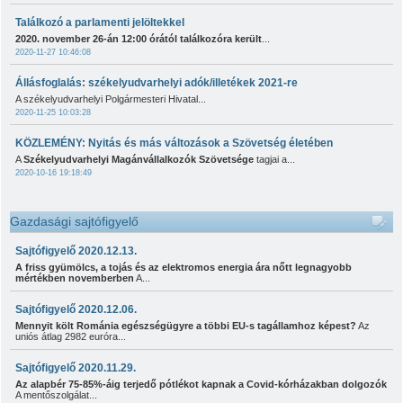
Találkozó a parlamenti jelöltekkel
2020. november 26-án 12:00 órától találkozóra került
...
2020-11-27 10:46:08
Állásfoglalás: székelyudvarhelyi adók/illetékek 2021-re
A székelyudvarhelyi Polgármesteri Hivatal...
2020-11-25 10:03:28
KÖZLEMÉNY: Nyitás és más változások a Szövetség életében
A
Székelyudvarhelyi Magánvállalkozók Szövetsége
tagjai a...
2020-10-16 19:18:49
Gazdasági sajtófigyelő
Sajtófigyelő 2020.12.13.
A friss gyümölcs, a tojás és az elektromos energia ára nőtt legnagyobb
mértékben novemberben
A...
Sajtófigyelő 2020.12.06.
Mennyit költ Románia egészségügyre a többi EU-s tagállamhoz képest?
Az
uniós átlag 2982 euróra...
Sajtófigyelő 2020.11.29.
Az alapbér 75-85%-áig terjedő pótlékot kapnak a Covid-kórházakban dolgozók
A mentőszolgálat...