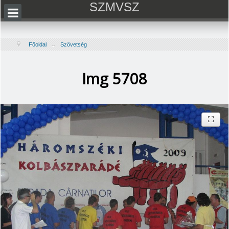
SZMVSZ
Főoldal
→
Szövetség
Img 5708